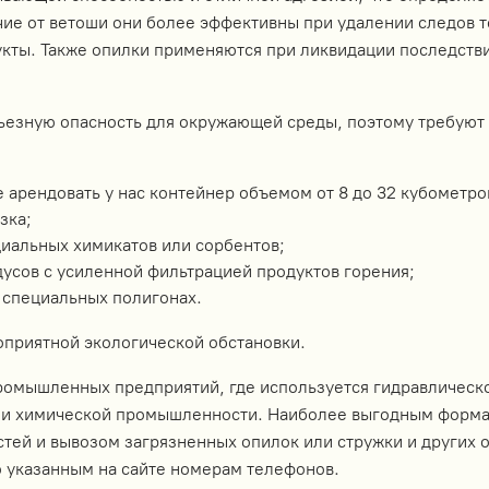
чие от ветоши они более эффективны при удалении следов т
кты. Также опилки применяются при ликвидации последстви
ьезную опасность для окружающей среды, поэтому требуют 
 арендовать у нас контейнер объемом от 8 до 32 кубометров
зка;
иальных химикатов или сорбентов;
дусов с усиленной фильтрацией продуктов горения;
 специальных полигонах.
оприятной экологической обстановки.
ромышленных предприятий, где используется гидравлическо
 и химической промышленности. Наиболее выгодным формат
ей и вывозом загрязненных опилок или стружки и других о
о указанным на сайте номерам телефонов.