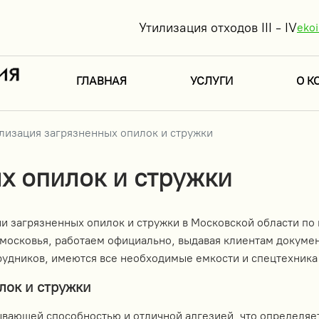
Утилизация отходов III - IV
eko
ГЛАВНАЯ
УСЛУГИ
О К
лизация загрязненных опилок и стружки
х опилок и стружки
ции загрязненных опилок и стружки в Московской области 
сковья, работаем официально, выдавая клиентам документ
рудников, имеются все необходимые емкости и спецтехника
лок и стружки
ывающей способностью и отличной адгезией, что определяе